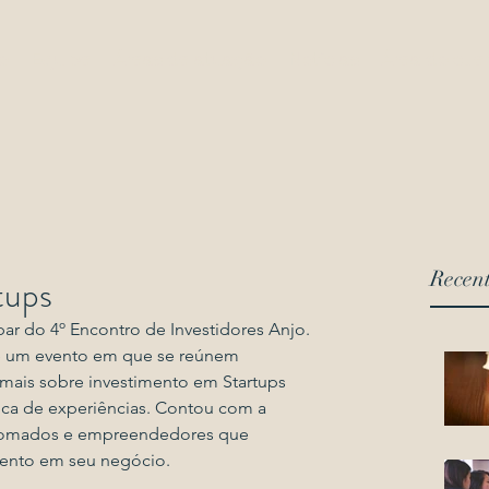
io
Equipe
Áreas de atuação
Notícias
Área do clie
Recent
tups
par do 4º Encontro de Investidores Anjo. 
 é um evento em que se reúnem 
mais sobre investimento em Startups 
ca de experiências. Contou com a 
enomados e empreendedores que 
mento em seu negócio.