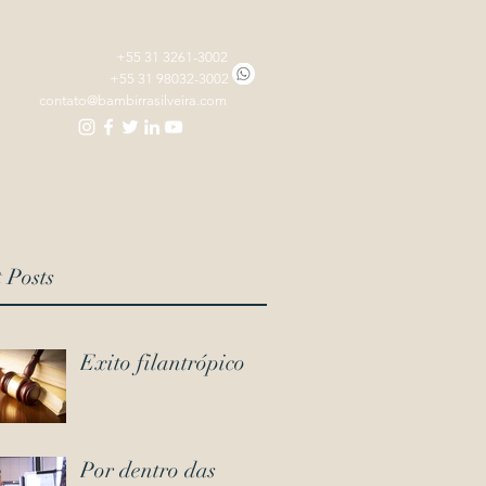
nte
+55 31 3261-3002
+55 31 98032-3002
contato@bambirrasilveira.com
 Posts
Exito filantrópico
Por dentro das