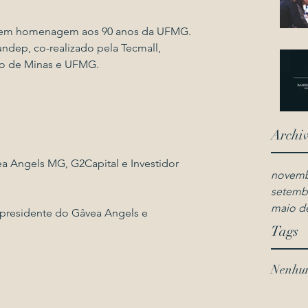
i em homenagem aos 90 anos da UFMG. 
dep, co-realizado pela Tecmall, 
o de Minas e UFMG.
Archi
a Angels MG, G2Capital e Investidor 
novemb
setemb
maio d
 presidente do Gâvea Angels e 
Tags
Nenhum